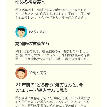
悩める後輩達へ
私は15年以上、病院でがん治療に携わってきました
が、定年とともに白衣を脱ぎました。実は、二度のが
んを経験したサバイバーであり、妻をがんで見送…
30代：薬局
訪問医の言葉から
5年ほど前の私は、在宅医療に毎日翻弄していました。
朝は訪問医とのカンファレンス、午前中は個人宅を訪
問し、午後は施設での往診に同行、帰社後は翌日の…
40代：病院
20年前の“どろぼう”処方せんと、今
の“エリート”処方せんに思う
私が病院で研修をしていた20年ほど前、中小病院には
まだ電子カルテが導入されていないところも多くあり
ました。医師の手書きの処方せんを読み解くことは、