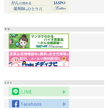
PR
sns