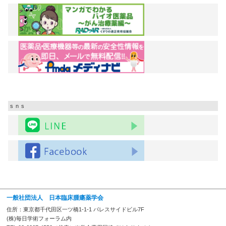
sns
一般社団法人 日本臨床腫瘍薬学会
住所：東京都千代田区一ツ橋1-1-1 パレスサイドビル7F
(株)毎日学術フォーラム内