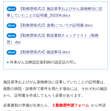
【勤務歴様式1】施設基準およびがん薬物療法に従
Word
事していたことの証明書_202204.docx
【勤務歴様式2】連携についての証明書.docx
Word
【勤務歴様式3】郵送書類チェックリスト（勤務
Word
歴）.doc
【勤務歴様式4】確認事項.docx
Word
●
外来がん治療認定薬剤師の認定証の写し
施設基準およびがん薬物療法に従事していたことの証明書は、
複数の病院・診療所で要件を満たす場合には、それぞれの施設
から、証明書を作成してもらう必要があります。
必要書類の準備が出来たら、
3.勤務歴申請フォーム
から申請