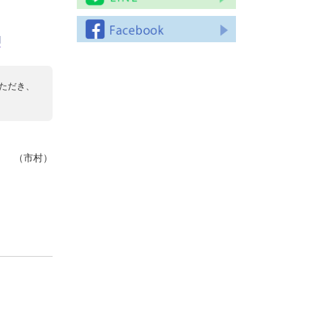
l
ただき、
（市村）