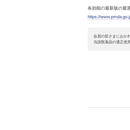
各効能の最新版の最
https://www.pmda.go.j
会員の皆さまにおか
当該医薬品の適正使