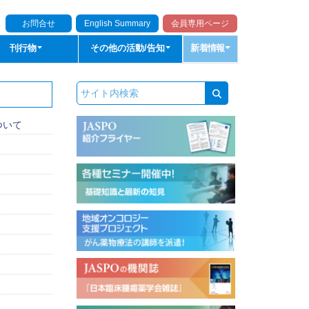
お問合せ
English Summary
会員専用ページ
刊行物
その他の活動/告知
新着情報
ついて