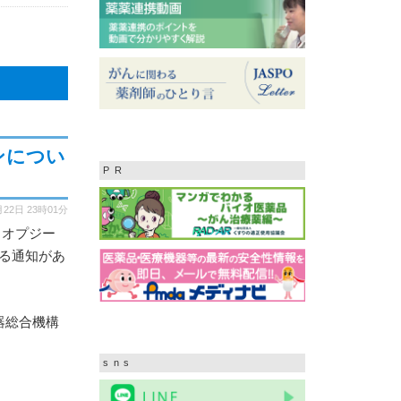
ンについ
PR
月22日
23時01分
：オプジー
する通知があ
器総合機構
sns