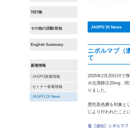
刊行物
JASPO DI News
その他の活動/告知
English Summary
ニボルマブ（
て
新着情報
2025年2月20日
JASPO新着情報
ボ点滴静注20mg、同
セミナー新着情報
りました。
JASPO DI News
悪性黒色腫を対象と
により行われたこと
【通知】ニボルマブ（