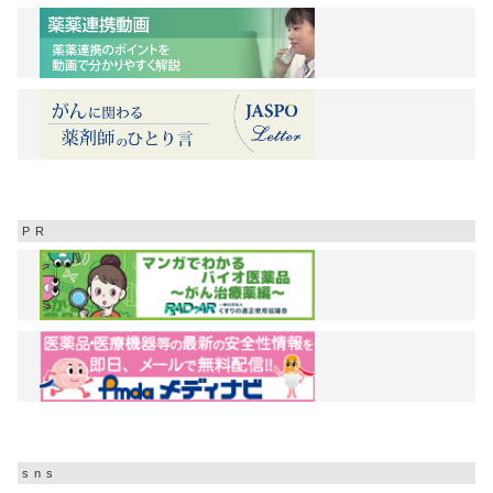
PR
sns