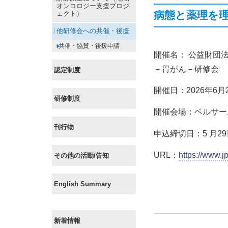
オンコロジー支援プロジ
病態と薬理を
ェクト）
他研修会への共催・後援
共催・協賛・後援申請
開催名： 公益財団
－胃がん－研修会
認定制度
開催日：2026年6月21
研修制度
開催会場：ベルサール
刊行物
申込締切日：5 月
URL：
https://www.j
その他の活動/告知
English Summary
新着情報