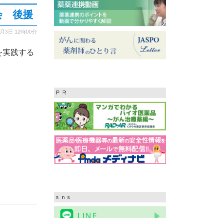
会 後援
2月3日
12時00分
を実践する
PR
sns