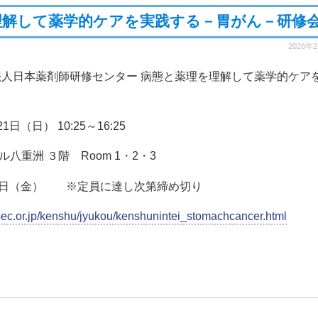
理解して薬学的ケアを実践する－胃がん－研修
2026年
法人日本薬剤師研修センター 病態と薬理を理解して薬学的ケア
日（日） 10:25～16:25
八重洲 ３階 Room 1・2・3
29日（金） ※定員に達し次第締め切り
pec.or.jp/kenshu/jyukou/kenshunintei_stomachcancer.html