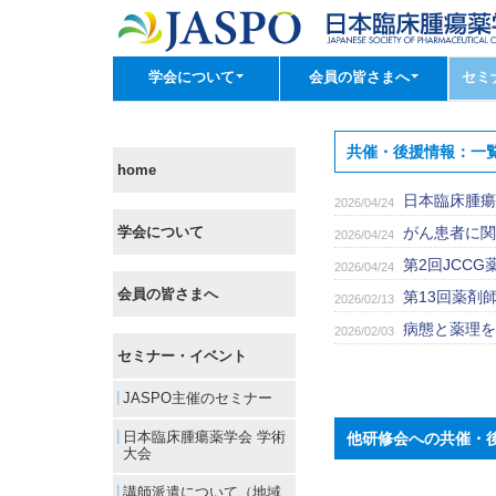
学会について
会員の皆さまへ
セミ
共催・後援情報：一
home
日本臨床腫瘍
2026/04/24
学会について
がん患者に関
2026/04/24
第2回JCC
2026/04/24
会員の皆さまへ
第13回薬剤
2026/02/13
病態と薬理を
2026/02/03
セミナー・イベント
JASPO主催のセミナー
日本臨床腫瘍薬学会 学術
他研修会への共催・
大会
講師派遣について（地域