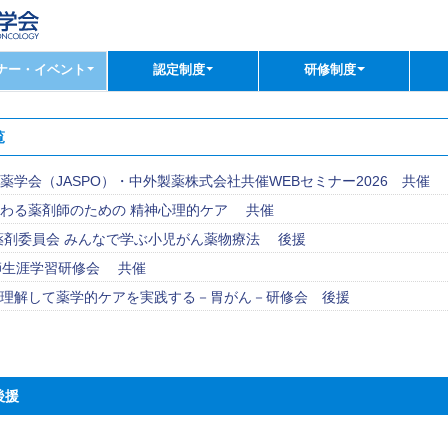
ナー・イベント
認定制度
研修制度
覧
薬学会（JASPO）・中外製薬株式会社共催WEBセミナー2026 共催
わる薬剤師のための 精神心理的ケア 共催
G薬剤委員会 みんなで学ぶ小児がん薬物療法 後援
師生涯学習研修会 共催
理解して薬学的ケアを実践する－胃がん－研修会 後援
後援