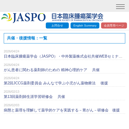
お問合せ
English Summary
会員専用ページ
共催・後援情報：一覧
2026/04/24
日本臨床腫瘍薬学会（JASPO）・中外製薬株式会社共催WEBセミナー2026 共催
2026/04/24
がん患者に関わる薬剤師のための 精神心理的ケア 共催
2026/04/24
第2回JCCG薬剤委員会 みんなで学ぶ小児がん薬物療法 後援
2026/02/13
第13回薬剤師生涯学習研修会 共催
2026/02/03
病態と薬理を理解して薬学的ケアを実践する－胃がん－研修会 後援