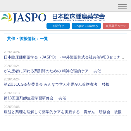
お問合せ
English Summary
会員専用ページ
共催・後援情報：一覧
2026/04/24
日本臨床腫瘍薬学会（JASPO）・中外製薬株式会社共催WEBセミナー2026 共催
2026/04/24
がん患者に関わる薬剤師のための 精神心理的ケア 共催
2026/04/24
第2回JCCG薬剤委員会 みんなで学ぶ小児がん薬物療法 後援
2026/02/13
第13回薬剤師生涯学習研修会 共催
2026/02/03
病態と薬理を理解して薬学的ケアを実践する－胃がん－研修会 後援