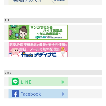
PR
sns