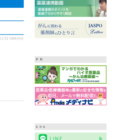
月17日
09時34分
PR
sns