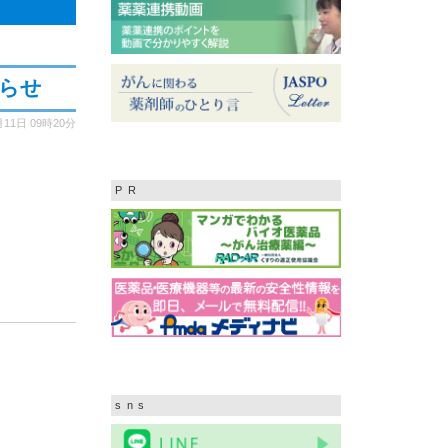
知らせ
月11日
09時20分
PR
sns