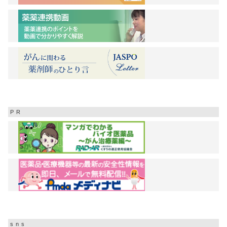
PR
sns