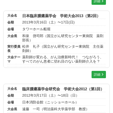
詳細
大会名
日本臨床腫瘍薬学会 学術大会2013（第2回）
会期
2013年3月16日（土）〜17日(日)
会場
タワーホール船堀
大会長
和泉 啓司郎（国立がん研究センター東病院 薬剤
部長）
実行委員
松井 礼子（国立がん研究センター東病院 主任薬
長
剤師）
大会テー
薬剤師が変わる、がん治療新時代！ つながろう、
マ
すべてのがん患者に切れ目のない薬剤師介入を ?
詳細
大会名
臨床腫瘍薬学会研究会 学術大会2012（第1回）
会期
2012年3月17日（土）〜18日（日）
会場
日本消防会館（ニッショーホール）
大会長
遠藤 一司（明治薬科大学薬学部 教授）