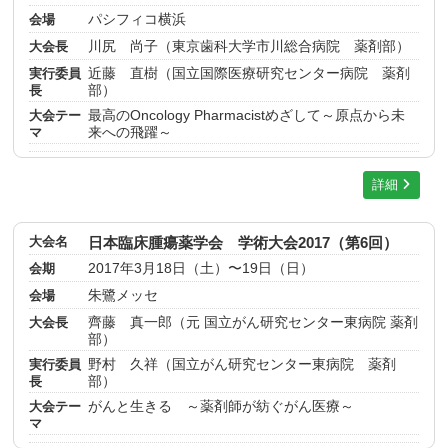
会場
パシフィコ横浜
大会長
川尻 尚子（東京歯科大学市川総合病院 薬剤部）
実行委員
近藤 直樹（国立国際医療研究センター病院 薬剤
長
部）
大会テー
最高のOncology Pharmacistめざして～原点から未
マ
来への飛躍～
詳細
大会名
日本臨床腫瘍薬学会 学術大会2017（第6回）
会期
2017年3月18日（土）〜19日（日）
会場
朱鷺メッセ
大会長
齊藤 真一郎（元 国立がん研究センター東病院 薬剤
部）
実行委員
野村 久祥（国立がん研究センター東病院 薬剤
長
部）
大会テー
がんと生きる ～薬剤師が紡ぐがん医療～
マ