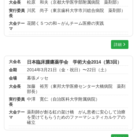
大会長
松原 和夫（京都大学医学部附属病院 薬剤部）
実行委員
川尻 尚子（東京歯科大学市川総合病院 薬剤部）
長
大会テー
花開く５つの和～がんチーム医療の実践
マ
詳細
大会名
日本臨床腫瘍薬学会 学術大会2014（第3回）
会期
2014年3月21日（金・祝日）〜22日（土）
会場
幕張メッセ
大会長
加藤 裕芳（東邦大学医療センター大橋病院 薬剤
部長）
実行委員
中澤 寛仁（自治医科大学附属病院）
長
大会テー
薬剤師が創る虹の架け橋 がん患者に安心して治療
マ
を受けてもらうためのファーマシュティカルケアの
確立