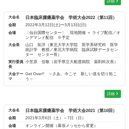
詳細
大会名
日本臨床腫瘍薬学会 学術大会2022（第11回）
会期
2022年3月12日(土)〜3月13日(日)
会場
〔仙台国際センター〕 現地開催 ＋ ライブ配信／オ
ンデマンド配信 ※予定
大会長
山口 拓洋（東北大学大学院 医学系研究科 医学
統計学 教授／東北大学病院 臨床試験データセン
ター センター長）
実行委員
小笠原 信敬（岩手県立大船渡病院 薬剤科次長）
長
大会テー
Get Over!! ～さあ、今こそ 新しい道を切り拓こ
マ
う～
詳細
大会名
日本臨床腫瘍薬学会 学術大会2021（第10回）
会期
2021年3月6日（土）～7日（日）
会場
オンライン開催（幕張メッセから変更）