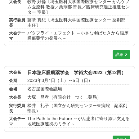
大会長
牧野 好倫〔埼玉医科大学国際医療センター がんゲノ
ム医療科 教授／薬剤部 部長／臨床研究適正推進セン
ター 室長〕
実行委員
藤堂 真紀〔埼玉医科大学国際医療センター 薬剤部
長
主任〕
大会テー
バタフライ・エフェクト ～小さな羽ばたきから臨床
マ
腫瘍薬学の発展へ～
詳細
大会名
日本臨床腫瘍薬学会 学術大会2023（第12回）
会期
2023年3月4日（土）～5日（日）
会場
名古屋国際会議場
大会長
大塚 昌孝（有限会社 つくし薬局）
実行委員
松井 礼子（国立がん研究センター東病院 副薬剤
長
部長）
大会テー
The Path to the Future ～がん患者に寄り添い支える
マ
地域医療連携のミライ～