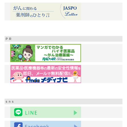
PR
sns