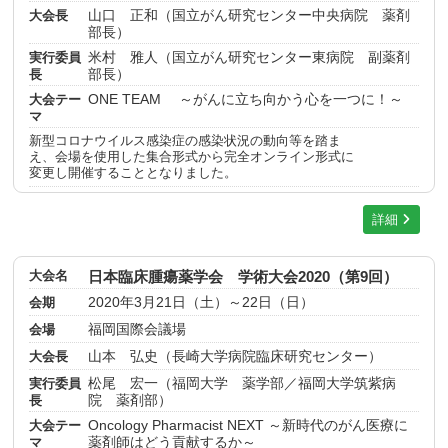
大会長
山口 正和（国立がん研究センター中央病院 薬剤
部長）
実行委員
米村 雅人（国立がん研究センター東病院 副薬剤
長
部長）
大会テー
ONE TEAM ～がんに立ち向かう心を一つに！～
マ
新型コロナウイルス感染症の感染状況の動向等を踏ま
え、会場を使用した集合形式から完全オンライン形式に
変更し開催することとなりました。
詳細
大会名
日本臨床腫瘍薬学会 学術大会2020（第9回）
会期
2020年3月21日（土）～22日（日）
会場
福岡国際会議場
大会長
山本 弘史（長崎大学病院臨床研究センター）
実行委員
松尾 宏一（福岡大学 薬学部／福岡大学筑紫病
長
院 薬剤部）
大会テー
Oncology Pharmacist NEXT ～新時代のがん医療に
マ
薬剤師はどう貢献するか～