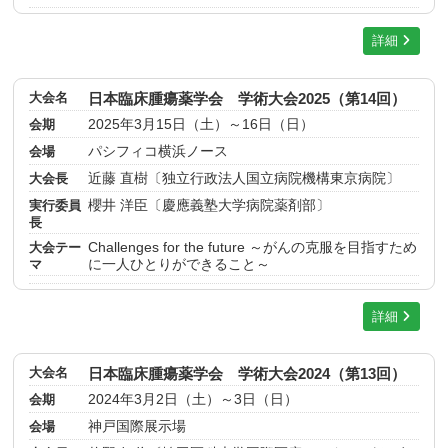
詳細
大会名
日本臨床腫瘍薬学会 学術大会2025（第14回）
会期
2025年3月15日（土）～16日（日）
会場
パシフィコ横浜ノース
大会長
近藤 直樹〔独立行政法人国立病院機構東京病院〕
実行委員
櫻井 洋臣〔慶應義塾大学病院薬剤部〕
長
大会テー
Challenges for the future ～がんの克服を目指すため
マ
に一人ひとりができること～
詳細
大会名
日本臨床腫瘍薬学会 学術大会2024（第13回）
会期
2024年3月2日（土）～3日（日）
会場
神戸国際展示場