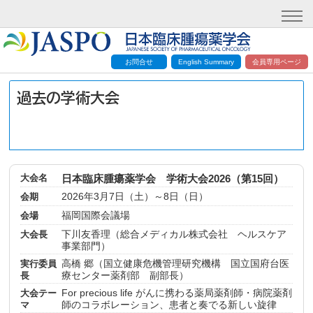
お問合せ
English Summary
会員専用ページ
過去の学術大会
大会名
日本臨床腫瘍薬学会 学術大会2026（第15回）
会期
2026年3月7日（土）～8日（日）
会場
福岡国際会議場
大会長
下川友香理（総合メディカル株式会社 ヘルスケア
事業部門）
実行委員
高橋 郷（国立健康危機管理研究機構 国立国府台医
長
療センター薬剤部 副部長）
大会テー
For precious life がんに携わる薬局薬剤師・病院薬剤
マ
師のコラボレーション、患者と奏でる新しい旋律