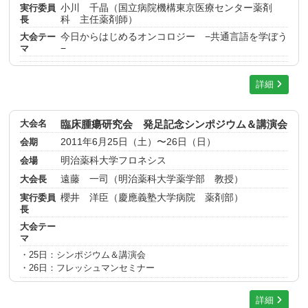
実行委員
小川 千晶（国立病院機構東京医療センター薬剤
長
科 主任薬剤師）
大会テー
今日からはじめるオンコロジー −共通言語を学ぼう
マ
−
詳細
大会名
臨床腫瘍研究会 発足記念シンポジウム＆講演会
会期
2011年6月25日（土）〜26日（日）
会場
明治薬科大学フロネシス
大会長
遠藤 一司（明治薬科大学薬学部 教授）
実行委員
櫻井 洋臣（慶應義塾大学病院 薬剤部）
長
大会テー
マ
・25日：シンポジウム＆講演会
・26日：フレッシュマンセミナー
詳細