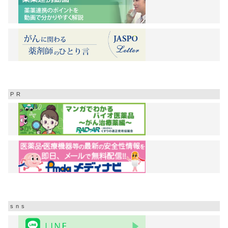
PR
sns